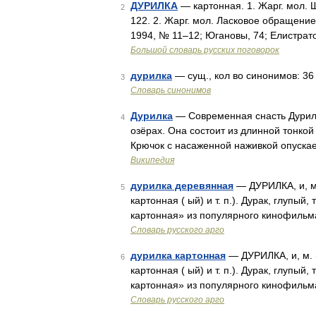
ДУРИЛКА
— картонная. 1. Жарг. мол. 
2
122. 2. Жарг. мол. Ласковое обращение 
1994, № 11–12; Югановы, 74; Елистрато
Большой словарь русских поговорок
дурилка
— сущ., кол во синонимов: 36 •
3
Словарь синонимов
Дурилка
— Современная снасть Дурилк
4
озёрах. Она состоит из длинной тонко
Крючок с насаженной наживкой опуска
Википедия
дурилка деревянная
— ДУРИЛКА, и, м
5
картонная ( ый) и т. п.). Дурак, глупый
картонная» из популярного кинофильм
Словарь русского арго
дурилка картонная
— ДУРИЛКА, и, м. 
6
картонная ( ый) и т. п.). Дурак, глупый
картонная» из популярного кинофильм
Словарь русского арго