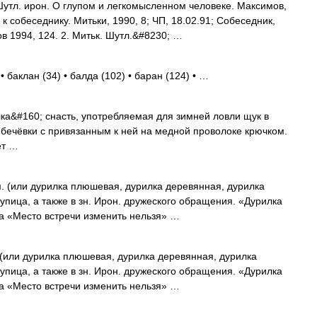
Шутл. ирон. О глупом и легкомысленном человеке. Максимов,
к собеседнику. Митьки, 1990, 8; ЧП, 18.02.91; Собеседник,
в 1994, 124. 2. Митьк. Шутл.&#8230; …
 баклан (34) • балда (102) • баран (124) • …
а&#160; снасть, употребляемая для зимней ловли щук в
й бечёвки с привязанным к ней на медной проволоке крючком.
ет …
. (или дурилка плюшевая, дурилка деревянная, дурилка
, тупица, а также в зн. Ирон. дружеского обращения. «Дурилка
а «Место встречи изменить нельзя» …
(или дурилка плюшевая, дурилка деревянная, дурилка
, тупица, а также в зн. Ирон. дружеского обращения. «Дурилка
а «Место встречи изменить нельзя» …