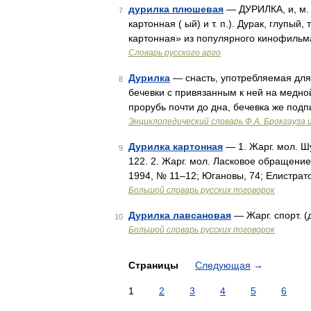
дурилка плюшевая
— ДУРИЛКА, и, м. 
7
картонная ( ый) и т. п.). Дурак, глупый
картонная» из популярного кинофильм
Словарь русского арго
Дурилка
— снасть, употребляемая для 
8
бечевки с привязанным к ней на медно
прорубь почти до дна, бечевка же под
Энциклопедический словарь Ф.А. Брокгауза 
Дурилка картонная
— 1. Жарг. мол. Ш
9
122. 2. Жарг. мол. Ласковое обращение 
1994, № 11–12; Югановы, 74; Елистрато
Большой словарь русских поговорок
Дурилка лавсановая
— Жарг. спорт. (
10
Большой словарь русских поговорок
Страницы
Следующая
→
1
2
3
4
5
6