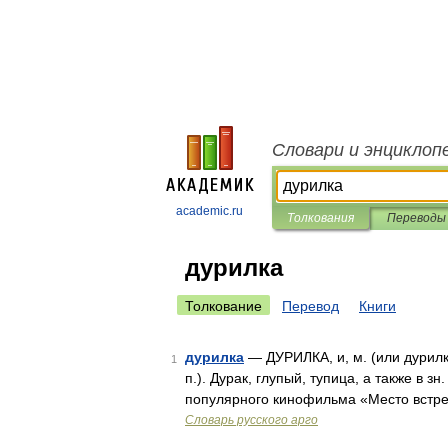
Словари и энциклоп
academic.ru
Толкования
Переводы
дурилка
Толкование
Перевод
Книги
дурилка
— ДУРИЛКА, и, м. (или дурилк
1
п.). Дурак, глупый, тупица, а также в 
популярного кинофильма «Место встре
Словарь русского арго