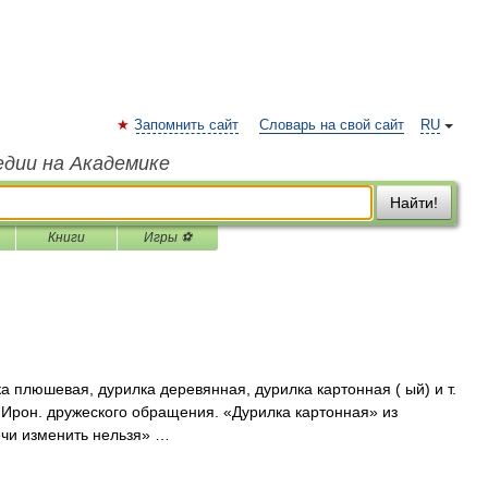
Запомнить сайт
Словарь на свой сайт
RU
едии на Академике
Найти!
Книги
Игры ⚽
а плюшевая, дурилка деревянная, дурилка картонная ( ый) и т.
зн. Ирон. дружеского обращения. «Дурилка картонная» из
чи изменить нельзя» …