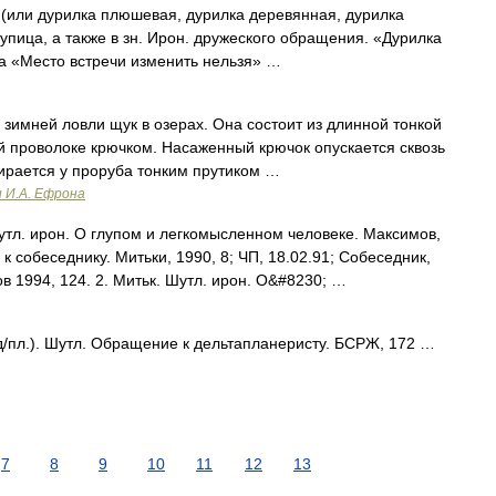
(или дурилка плюшевая, дурилка деревянная, дурилка
, тупица, а также в зн. Ирон. дружеского обращения. «Дурилка
а «Место встречи изменить нельзя» …
зимней ловли щук в озерах. Она состоит из длинной тонкой
й проволоке крючком. Насаженный крючок опускается сквозь
пирается у проруба тонким прутиком …
и И.А. Ефрона
утл. ирон. О глупом и легкомысленном человеке. Максимов,
к собеседнику. Митьки, 1990, 8; ЧП, 18.02.91; Собеседник,
в 1994, 124. 2. Митьк. Шутл. ирон. О&#8230; …
д/пл.). Шутл. Обращение к дельтапланеристу. БСРЖ, 172 …
7
8
9
10
11
12
13