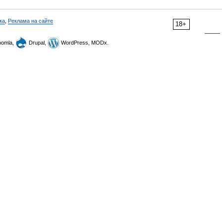
ка
,
Реклама на сайте
18+
omla,
Drupal,
WordPress, MODx.